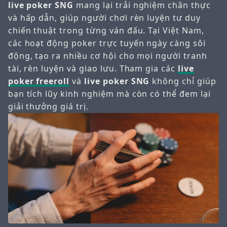
live poker SNG
mang lại trải nghiệm chân thực
và hấp dẫn, giúp người chơi rèn luyện tư duy
chiến thuật trong từng ván đấu. Tại Việt Nam,
các hoạt động poker trực tuyến ngày càng sôi
động, tạo ra nhiều cơ hội cho mọi người tranh
tài, rèn luyện và giao lưu. Tham gia các
live
poker freeroll
và
live poker SNG
không chỉ giúp
bạn tích lũy kinh nghiệm mà còn có thể đem lại
giải thưởng giá trị.