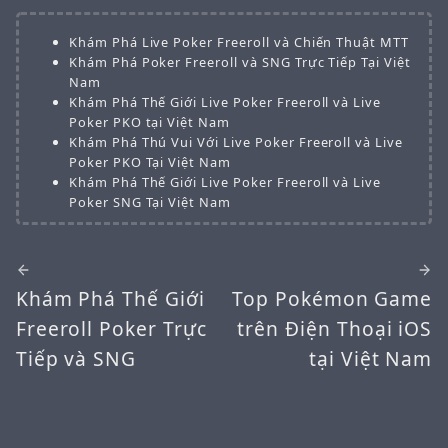
Khám Phá Live Poker Freeroll và Chiến Thuật MTT
Khám Phá Poker Freeroll và SNG Trực Tiếp Tại Việt
Nam
Khám Phá Thế Giới Live Poker Freeroll và Live
Poker PKO tại Việt Nam
Khám Phá Thú Vui Với Live Poker Freeroll và Live
Poker PKO Tại Việt Nam
Khám Phá Thế Giới Live Poker Freeroll và Live
Poker SNG Tại Việt Nam
Khám Phá Thế Giới
Top Pokémon Game
Freeroll Poker Trực
trên Điện Thoại iOS
Tiếp và SNG
tại Việt Nam