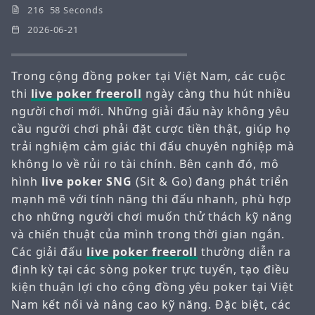
216 58 Seconds
2026-06-21
Trong cộng đồng poker tại Việt Nam, các cuộc
thi
live poker freeroll
ngày càng thu hút nhiều
người chơi mới. Những giải đấu này không yêu
cầu người chơi phải đặt cược tiền thật, giúp họ
trải nghiệm cảm giác thi đấu chuyên nghiệp mà
không lo về rủi ro tài chính. Bên cạnh đó, mô
hình
live poker SNG
(Sit & Go) đang phát triển
mạnh mẽ với tính năng thi đấu nhanh, phù hợp
cho những người chơi muốn thử thách kỹ năng
và chiến thuật của mình trong thời gian ngắn.
Các giải đấu
live poker freeroll
thường diễn ra
định kỳ tại các sòng poker trực tuyến, tạo điều
kiện thuận lợi cho cộng đồng yêu poker tại Việt
Nam kết nối và nâng cao kỹ năng. Đặc biệt, các