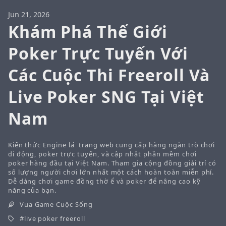
Jun 21, 2026
Khám Phá Thế Giới
Poker Trực Tuyến Với
Các Cuộc Thi Freeroll Và
Live Poker SNG Tại Việt
Nam
Kiến thức Engine la ̀ trang web cung cấp hàng ngàn trò chơi
di động, poker trực tuyến, và cập nhật phần mềm chơi
poker hàng đầu tại Việt Nam. Tham gia cộng đồng giải trí có
số lượng người chơi lớn nhất một cách hoàn toàn miễn phí.
Dễ dàng chơi game đồng thờ ể và poker để nâng cao kỹ
năng của bạn.
Vua Game Cuộc Sống
live poker freeroll