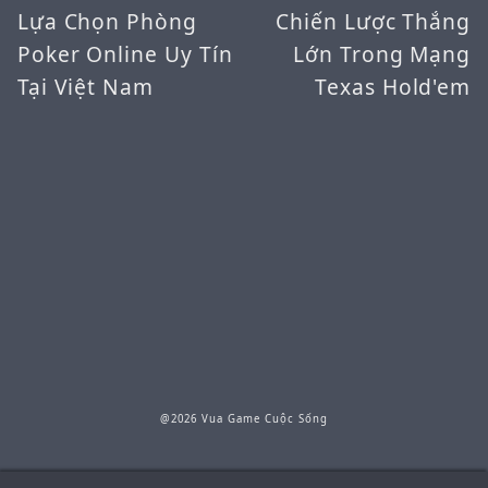
Lựa Chọn Phòng
Chiến Lược Thắng
Poker Online Uy Tín
Lớn Trong Mạng
Tại Việt Nam
Texas Hold'em
@2026 Vua Game Cuộc Sống