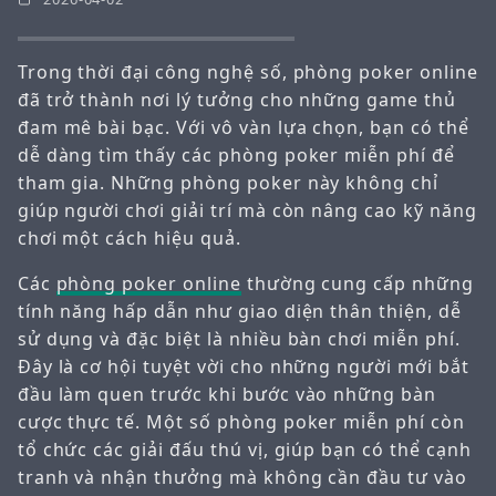
Trong thời đại công nghệ số, phòng poker online
đã trở thành nơi lý tưởng cho những game thủ
đam mê bài bạc. Với vô vàn lựa chọn, bạn có thể
dễ dàng tìm thấy các phòng poker miễn phí để
tham gia. Những phòng poker này không chỉ
giúp người chơi giải trí mà còn nâng cao kỹ năng
chơi một cách hiệu quả.
Các
phòng poker online
thường cung cấp những
tính năng hấp dẫn như giao diện thân thiện, dễ
sử dụng và đặc biệt là nhiều bàn chơi miễn phí.
Đây là cơ hội tuyệt vời cho những người mới bắt
đầu làm quen trước khi bước vào những bàn
cược thực tế. Một số phòng poker miễn phí còn
tổ chức các giải đấu thú vị, giúp bạn có thể cạnh
tranh và nhận thưởng mà không cần đầu tư vào