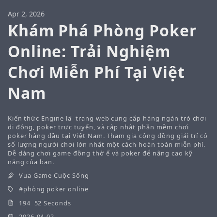
Apr 2, 2026
Khám Phá Phòng Poker
Online: Trải Nghiệm
Chơi Miễn Phí Tại Việt
Nam
Kiến thức Engine la ̀ trang web cung cấp hàng ngàn trò chơi
di động, poker trực tuyến, và cập nhật phần mềm chơi
poker hàng đầu tại Việt Nam. Tham gia cộng đồng giải trí có
số lượng người chơi lớn nhất một cách hoàn toàn miễn phí.
Dễ dàng chơi game đồng thờ ể và poker để nâng cao kỹ
năng của bạn.
Vua Game Cuộc Sống
phòng poker online
194 52 Seconds
2026-04-02