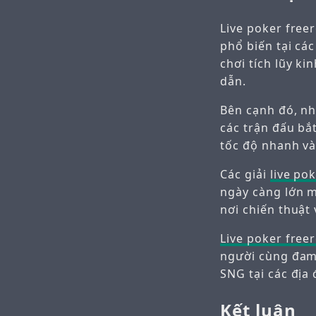
Live poker freer
phổ biến tại cá
chơi tích lũy k
dẫn.
Bên cạnh đó, nh
các trận đấu bắ
tốc độ nhanh và
Các giải
live pok
ngày càng lớn m
nơi chiến thuật
Live poker freer
người cùng đam
SNG tại các địa 
Kết luận