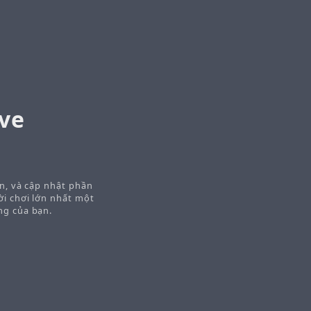
ive
ến, và cập nhật phần
ời chơi lớn nhất một
ng của bạn.