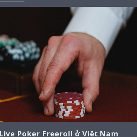
 Live Poker Freeroll ở Việt Nam