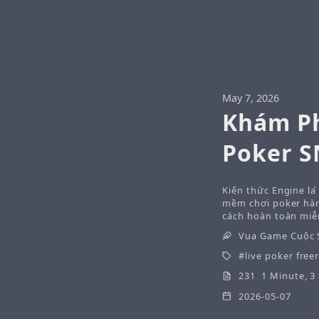
May 7, 2026
Khám Ph
Poker S
Kiến thức Engine la
mềm chơi poker hàng
cách hoàn toàn miễ
Vua Game Cuộc
live poker freer
231 1 Minute, 3
2026-05-07