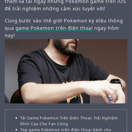
thêm và tải ngay những Pokemon game trên iOS
để trải nghiệm những cảm xúc tuyệt vời!
Cùng bước vào thế giới Pokemon kỳ diệu thông
qua
game Pokemon trên điện thoại
ngay hôm
nay!
Tải Game Pokemon Trên Điện Thoại: Trải Nghiệm
Đỉnh Cao Cho Fan Cứng
Top game Pokémon trên điện thoại dành cho