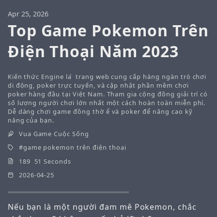
Apr 25, 2026
Top Game Pokemon Trên
Điện Thoại Năm 2023
Kiến thức Engine la ̀ trang web cung cấp hàng ngàn trò chơi
di động, poker trực tuyến, và cập nhật phần mềm chơi
poker hàng đầu tại Việt Nam. Tham gia cộng đồng giải trí có
số lượng người chơi lớn nhất một cách hoàn toàn miễn phí.
Dễ dàng chơi game đồng thờ ể và poker để nâng cao kỹ
năng của bạn.
Vua Game Cuộc Sống
game pokemon trên điện thoại
189 51 Seconds
2026-04-25
Nếu bạn là một người đam mê Pokemon, chắc