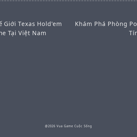
 Giới Texas Hold'em
Khám Phá Phòng Po
ne Tại Việt Nam
Tí
@2026 Vua Game Cuộc Sống