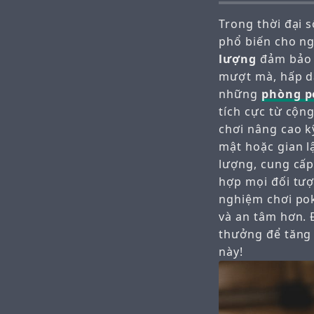
Trong thời đại 
phổ biến cho ng
lượng
đảm bảo c
mượt mà, hấp dẫ
những
phòng p
tích cực từ cộ
chơi nâng cao k
mật hoặc gian l
lượng, cung cấ
hợp mọi đối tư
nghiệm chơi pok
và an tâm hơn.
thưởng để tăng 
này!