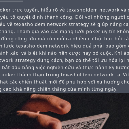
poker trực tuyến, hiểu rõ về texasholdem network và
 yếu tố quyết định thành công. Đối với những người ch
iểu về texasholdem network strategy sẽ giúp nâng ca
thắng. Tham gia vào các mạng lưới poker uy tín khôn
g đồng rộng lớn mà còn mở ra nhiều cơ hội học hỏi cá
ến lược texasholdem network hiệu quả phải bao gồm q
hính xác, và biết khi nào nên cược hay bỏ cuộc. Khi 
work strategy đúng cách, bạn có thể tối ưu hóa lợi
ãy bắt đầu bằng việc nghiên cứu và thực hành kỹ lưỡn
i poker thành thạo trong texasholdem network tại V
hật các chiến thuật mới để phù hợp với xu hướng chơ
g cao khả năng chiến thắng của mình từng ngày.