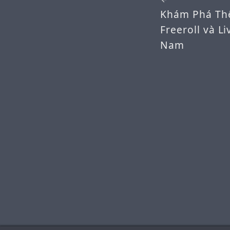
Khám Phá Thế
Freeroll và L
Nam