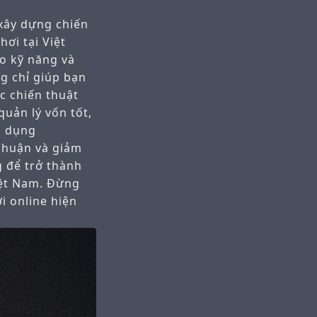
 xây dựng chiến
ơi tại Việt
o kỹ năng và
g chỉ giúp bạn
c chiến thuật
uản lý vốn tốt,
áp dụng
 nhuận và giảm
g để trở thành
iệt Nam. Đừng
i online hiện