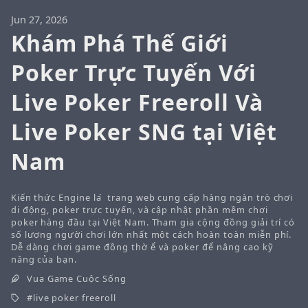
Jun 27, 2026
Khám Phá Thế Giới
Poker Trực Tuyến Với
Live Poker Freeroll Và
Live Poker SNG tại Việt
Nam
Kiến thức Engine la ̀ trang web cung cấp hàng ngàn trò chơi
di động, poker trực tuyến, và cập nhật phần mềm chơi
poker hàng đầu tại Việt Nam. Tham gia cộng đồng giải trí có
số lượng người chơi lớn nhất một cách hoàn toàn miễn phí.
Dễ dàng chơi game đồng thờ ể và poker để nâng cao kỹ
năng của bạn.
Vua Game Cuộc Sống
live poker freeroll