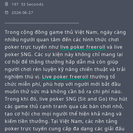
197 53 Seconds
2026-06-27
Trong cộng đồng game thủ Việt Nam, ngày càng
nhiều người quan tâm đến các hình thức chơi
poker trực tuyến như
live poker freeroll
và live
poker SNG. Các sự kiện này không chỉ mang lại
cơ hội để thắng thưởng hấp dẫn mà còn giúp
người chơi rèn luyện kỹ năng chiến thuật và trải
nghiệm thú vị.
Live poker freeroll
thường tổ
chức miễn phí, phù hợp với người mới bắt đầu
muốn thử sức mà không cần bỏ ra chi phí nào.
Trong khi đó, live poker SNG (Sit and Go) thu hút
các game thủ cạnh tranh qua các bàn chơi nhỏ,
tạo cơ hội cho mọi người thể hiện khả năng và
kiếm tiền thưởng. Tại Việt Nam, các nền tảng
poker trực tuyến cung cấp đa dạng các giải đấu