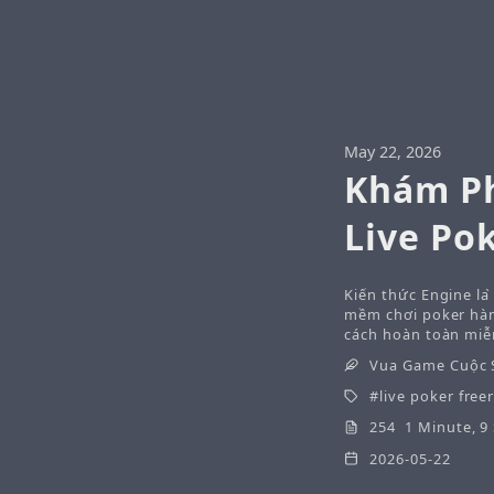
May 22, 2026
Khám Ph
Live Po
Kiến thức Engine la
mềm chơi poker hàng
cách hoàn toàn miễ
Vua Game Cuộc
live poker freer
254 1 Minute, 9
2026-05-22