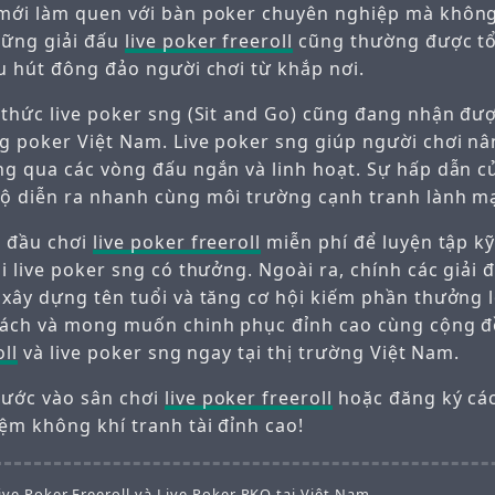
mới làm quen với bàn poker chuyên nghiệp mà không 
hững giải đấu
live poker freeroll
cũng thường được tổ 
hu hút đông đảo người chơi từ khắp nơi.
 thức live poker sng (Sit and Go) cũng đang nhận đư
g poker Việt Nam. Live poker sng giúp người chơi n
ng qua các vòng đấu ngắn và linh hoạt. Sự hấp dẫn củ
ộ diễn ra nhanh cùng môi trường cạnh tranh lành m
t đầu chơi
live poker freeroll
miễn phí để luyện tập kỹ
i live poker sng có thưởng. Ngoài ra, chính các giải đ
 xây dựng tên tuổi và tăng cơ hội kiếm phần thưởng 
thách và mong muốn chinh phục đỉnh cao cùng cộng đ
oll
và live poker sng ngay tại thị trường Việt Nam.
ước vào sân chơi
live poker freeroll
hoặc đăng ký các 
iệm không khí tranh tài đỉnh cao!
ve Poker Freeroll và Live Poker PKO tại Việt Nam