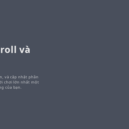
roll và
ến, và cập nhật phần
ời chơi lớn nhất một
ng của bạn.