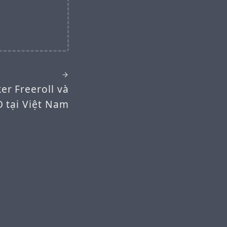
er Freeroll và
O tại Việt Nam