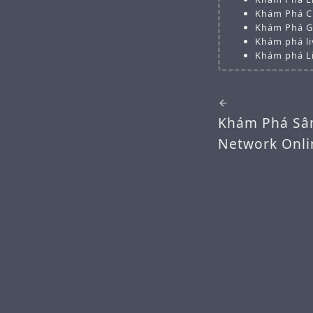
Khám Phá Ch
Khám Phá Gi
Khám phá liv
Khám phá Li
Khám Phá Sân
Network Onli