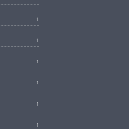
1
1
1
1
1
1