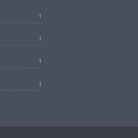
1
1
1
1