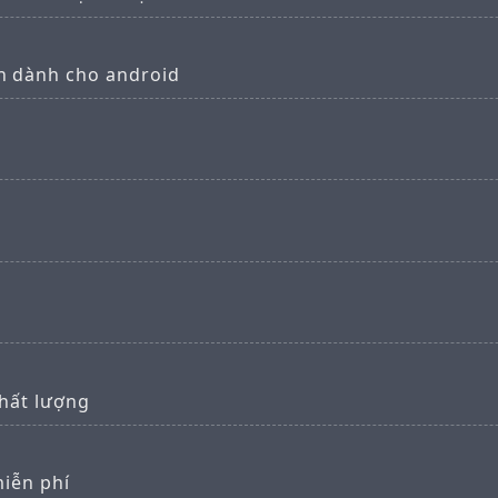
 dành cho android
hất lượng
iễn phí