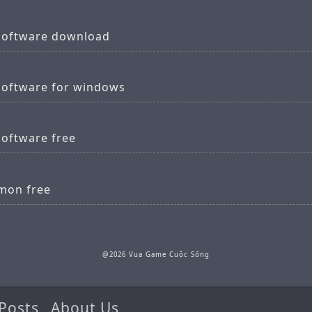
software download
software for windows
software free
mon free
@2026 Vua Game Cuộc Sống
Posts
About Us