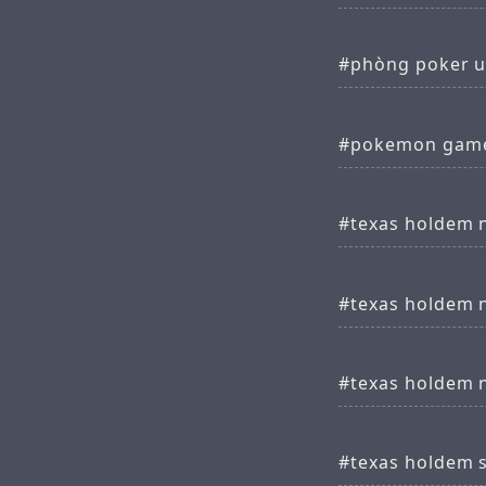
phòng poker u
pokemon game
texas holdem 
texas holdem 
texas holdem 
texas holdem 