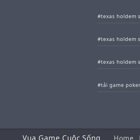
texas holdem 
texas holdem 
texas holdem 
tải game poke
Vua Game Cuộc Sống
Home