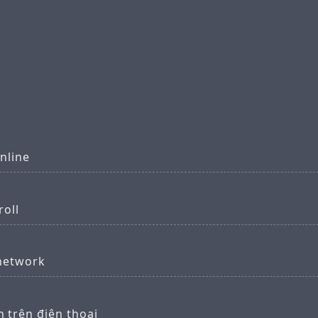
nline
roll
network
trên điện thoại