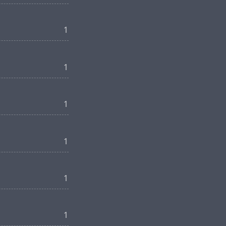
1
1
1
1
1
1